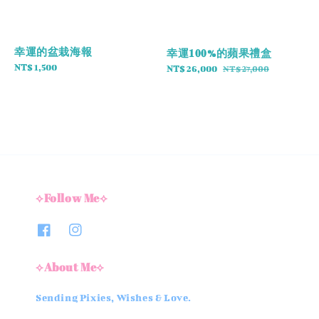
幸運的盆栽海報
幸運𝟏𝟎𝟎%的蘋果禮盒
Regular
NT$ 1,500
Sale
NT$ 26,000
Regular
NT$ 27,000
price
price
price
⟡Follow Me⟡
⟡About Me⟡
Sending Pixies, Wishes & Love.