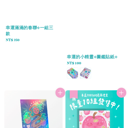
幸運滿滿的春聯⟡一組三
款
Regular
NT$ 350
price
幸運的小精靈⟡圖鑑貼紙⟡
Regular
NT$ 100
price
優惠