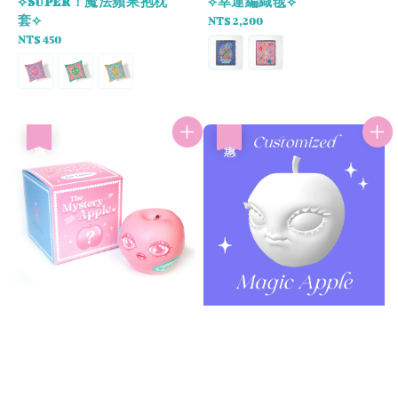
⟡SUPER！魔法蘋果抱枕
⟡幸運編織毯⟡
套⟡
Regular
NT$ 2,200
Regular
NT$ 450
price
price
優惠
優惠