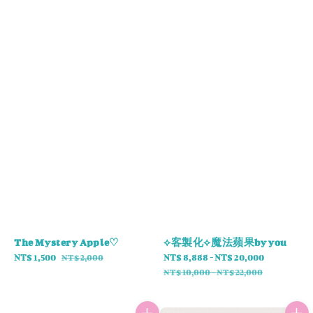
The Mystery Apple♡
⟡客製化⟡魔法蘋果by you
Sale
NT$ 1,500
Regular
Sale
NT$ 8,888
-
NT$ 20,000
Regular
NT$ 2,000
price
price
price
price
NT$ 10,000
-
NT$ 22,000