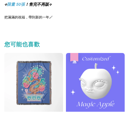
⟡
限量 50張
！售完不再販⟡
把滿滿的祝福，帶到新的一年🪄
您可能也喜歡
優惠