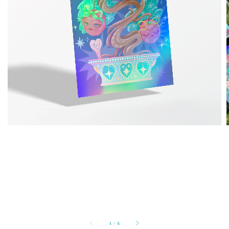
1
/
4