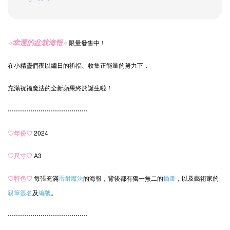
⟡
幸運的盆栽海報
⟡
限量發售中！
在小精靈們夜以繼日的祈福、收集正能量的努力下，
充滿祝福魔法的全新蘋果終於誕生啦！
⋯⋯⋯⋯⋯⋯⋯⋯⋯⋯⋯⋯⋯
♡年份
♡
2024
♡尺寸
♡
A3
♡特色
♡
每張
充滿
雷射魔法
的海報，
背後都有獨一無二的
插畫
，以及藝術家的
親筆簽名
及
編號
。
⋯⋯⋯⋯⋯⋯⋯⋯⋯⋯⋯⋯⋯