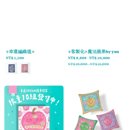
⟡幸運編織毯⟡
⟡客製化⟡魔法蘋果by you
Regular
NT$ 2,200
Sale
NT$ 8,888
-
NT$ 20,000
Regular
price
price
price
NT$ 10,000
-
NT$ 22,000
優惠